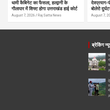
धामी कैबिनेट का फैसला, हल्द्वानी के
देवप्रयाग-प
गौलापार में शिफ्ट होगा उत्तराखंड हाई कोर्ट
बोलेरो दुर्घ
August 7, 2026
Raj Satta News
August 7, 2
ब्रेकिंग न्य
ध
ग
क
A
द
स
म
A