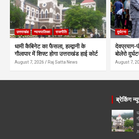
उत्तराखंड
न्यायपालिका
राजनीति
दुर्घटना
धामी कैबिनेट का फैसला, हल्द्वानी के
देवप्रयाग-प
गौलापार में शिफ्ट होगा उत्तराखंड हाई कोर्ट
बोलेरो दुर्घ
August 7, 2026
Raj Satta News
August 7, 2
ब्रेकिंग न्य
ध
ग
क
A