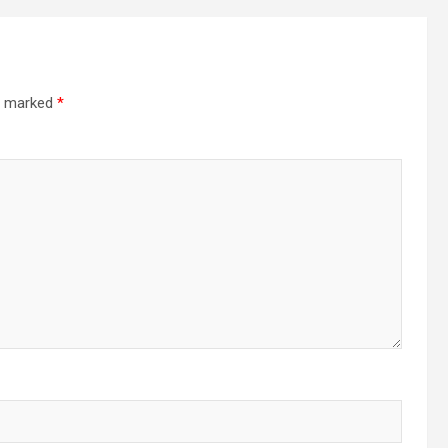
re marked
*