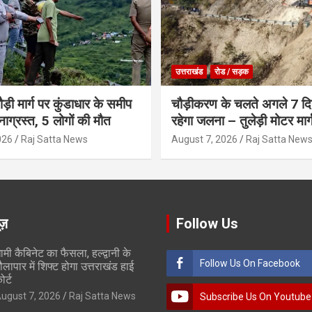
उत्तराखंड
रोड / सड़क
ौड़ी मार्ग पर कुंडाधार के समीप
चौड़ीकरण के चलते अगले 7 दिन
टनाग्रस्त, 5 लोगों की मौत
रहेगा जलना – तुलेड़ी मोटर मार्
026
Raj Satta News
August 7, 2026
Raj Satta New
ूज़
Follow Us
ामी कैबिनेट का फैसला, हल्द्वानी के
Follow Us On Facebook
ौलापार में शिफ्ट होगा उत्तराखंड हाई
ोर्ट
ugust 7, 2026
Raj Satta News
Subscribe Us On Youtube