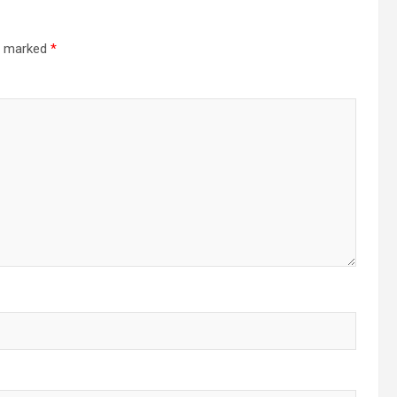
re marked
*