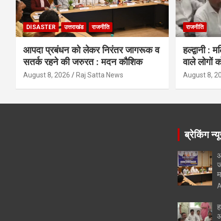
DISASTER
उत्तराखंड
राजनीति
राजनीति
आपदा प्रबंधन को लेकर निरंतर जागरूक व
हल्द्वानी : 
सतर्क रहने की जरुरत : मदन कौशिक
वाले लोगों क
August 8, 2026
Raj Satta News
August 8, 2
ब्रेकिंग न्य
आ
ज
म
A
ह
आ