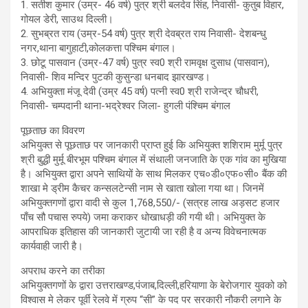
1. सतीश कुमार (उम्र- 46 वर्ष) पुत्र श्री बलदेव सिंह, निवासी- कुतुब विहार,
गोयल डेरी, साउथ दिल्ली।
2. सुभब्रत राय (उम्र-54 वर्ष) पुत्र श्री देवब्रत राय निवासी- देशबन्धु
नगर,थाना बागुहाटी,कोलकत्ता पश्चिम बंगाल।
3. छोटू पासवान (उम्र-47 वर्ष) पुत्र स्व0 श्री रामवृक्ष दुसाध (पासवान),
निवासी- शिव मन्दिर पुटकी कुसुन्डा धनबाद झारखण्ड।
4. अभियुक्ता मंजू देवी (उम्र 45 वर्ष) पत्नी स्व0 श्री राजेन्द्र चौधरी,
निवासी- चम्पदानी थाना-भद्रेश्वर जिला- हुगली पंश्चिम बंगाल
पूछताछ का विवरण
अभियुक्त से पूछताछ पर जानकारी प्राप्त हुई कि अभियुक्त शशिराम मुर्मू पुत्र
श्री बुद्धी मुर्मू बीरभूम पश्चिम बंगाल में संथाली जनजाति के एक गांव का मुखिया
है। अभियुक्त द्वारा अपने साथियों के साथ मिलकर एच०डी०एफ०सी० बैंक की
शाखा मे ड्रीम कैचर कन्सलटेन्सी नाम से खाता खोला गया था। जिनमें
अभियुक्तगणों द्वारा वादी से कुल 1,768,550/- (सत्रह लाख अड़सट हजार
पाँच सौ पचास रुपये) जमा कराकर धोखाधड़ी की गयी थी। अभियुक्त के
आपराधिक इतिहास की जानकारी जुटायी जा रही है व अन्य विवेचनात्मक
कार्यवाही जारी है।
अपराध करने का तरीका
अभियुक्तगणों के द्वारा उत्तराखण्ड,पंजाब,दिल्ली,हरियाणा के बेरोजगार युवको को
विश्वास मे लेकर पूर्वी रेलवे में ग्रुप “सी” के पद पर सरकारी नौकरी लगाने के