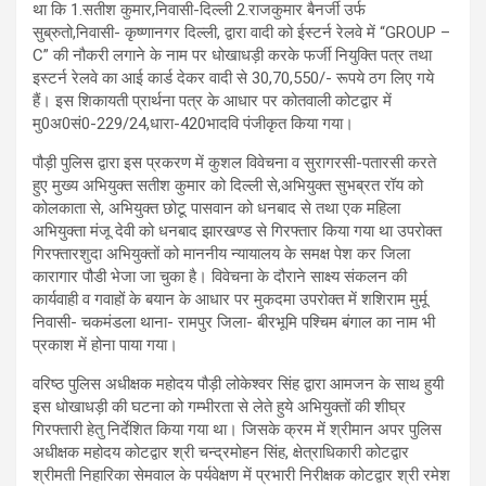
था कि 1.सतीश कुमार,निवासी-दिल्ली 2.राजकुमार बैनर्जी उर्फ
सुब्रुतो,निवासी- कृष्णानगर दिल्ली, द्वारा वादी को ईस्टर्न रेलवे में “GROUP –
C” की नौकरी लगाने के नाम पर धोखाधड़ी करके फर्जी नियुक्ति पत्र तथा
इस्टर्न रेलवे का आई कार्ड देकर वादी से 30,70,550/- रूपये ठग लिए गये
हैं। इस शिकायती प्रार्थना पत्र के आधार पर कोतवाली कोटद्वार में
मु0अ0सं0-229/24,धारा-420भादवि पंजीकृत किया गया।
पौड़ी पुलिस द्वारा इस प्रकरण में कुशल विवेचना व सुरागरसी-पतारसी करते
हुए मुख्य अभियुक्त सतीश कुमार को दिल्ली से,अभियुक्त सुभब्रत रॉय को
कोलकाता से, अभियुक्त छोटू पासवान को धनबाद से तथा एक महिला
अभियुक्ता मंजू देवी को धनबाद झारखण्ड से गिरफ्तार किया गया था उपरोक्त
गिरफ्तारशुदा अभियुक्तों को माननीय न्यायालय के समक्ष पेश कर जिला
कारागार पौडी भेजा जा चुका है। विवेचना के दौराने साक्ष्य संकलन की
कार्यवाही व गवाहों के बयान के आधार पर मुकदमा उपरोक्त में शशिराम मुर्मू
निवासी- चकमंडला थाना- रामपुर जिला- बीरभूमि पश्चिम बंगाल का नाम भी
प्रकाश में होना पाया गया।
वरिष्ठ पुलिस अधीक्षक महोदय पौड़ी लोकेश्वर सिंह द्वारा आमजन के साथ हुयी
इस धोखाधड़ी की घटना को गम्भीरता से लेते हुये अभियुक्तों की शीघ्र
गिरफ्तारी हेतु निर्देशित किया गया था। जिसके क्रम में श्रीमान अपर पुलिस
अधीक्षक महोदय कोटद्वार श्री चन्द्रमोहन सिंह, क्षेत्राधिकारी कोटद्वार
श्रीमती निहारिका सेमवाल के पर्यवेक्षण में प्रभारी निरीक्षक कोटद्वार श्री रमेश