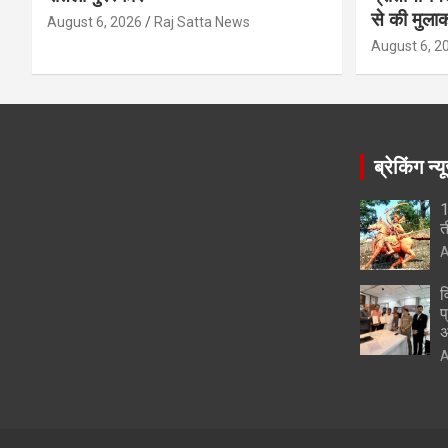
से की मुला
August 6, 2026
Raj Satta News
August 6, 2
ब्रेकिंग न्य
1
त
A
व
प
अ
A