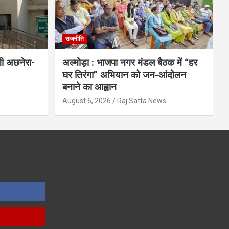
राजनीति
गी अछनेरा-
अल्मोड़ा : भाजपा नगर मंडल बैठक में “हर
घर तिरंगा” अभियान को जन-आंदोलन
बनाने का आह्वान
s
August 6, 2026
Raj Satta News