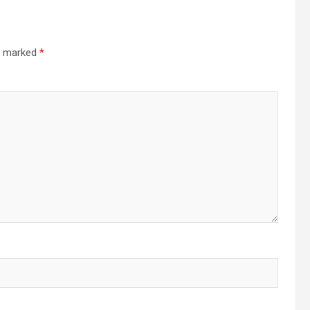
re marked
*