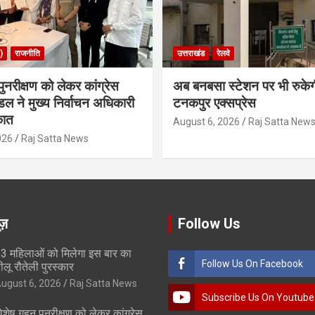
)
राजनीति
उत्तराखंड
रेलवे
ुनरीक्षण को लेकर कांग्रेस
अब बनबसा स्टेशन पर भी रुके
डल ने मुख्य निर्वाचन अधिकारी
टनकपुर एक्सप्रेस
कात
August 6, 2026
Raj Satta New
026
Raj Satta News
ूज़
Follow Us
3 महिलाओं को मिलेगा इस बार का
Follow Us On Facebook
ीलू रौतेली पुरस्कार
ugust 6, 2026
Raj Satta News
Subscribe Us On Youtube
िशेष गहन पुनरीक्षण को लेकर कांग्रेस