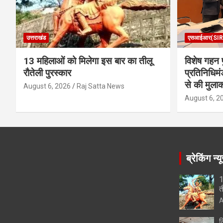
उत्तराखंड
एसआईआर(SIR
13 महिलाओं को मिलेगा इस बार का तीलू
विशेष गहन प
रौतेली पुरस्कार
प्रतिनिधिमं
से की मुला
August 6, 2026
Raj Satta News
August 6, 2
ब्रेकिंग न्य
1
त
A
व