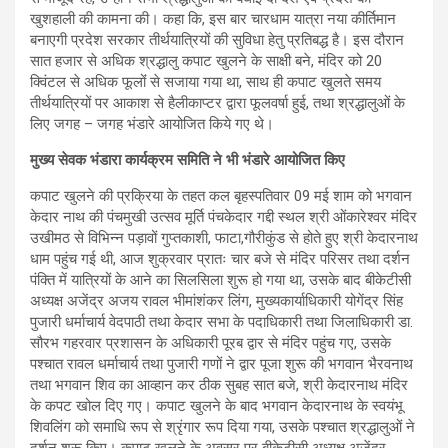
खुशहाली की कामना की। कहा कि, इस बार चारधाम यात्रा नया कीर्तिमान
बनाएगी प्रदेश सरकार तीर्थयात्रियों की सुविधा हेतु प्रतिबद्ध है। इस दौरान
सात हजार से अधिक श्रद्धालु कपाट खुलने के साक्षी बने, मंदिर को 20
क्विंटल से अधिक फूलोंं से सजाया गया था, साथ ही कपाट खुलते समय
तीर्थयात्रियों पर आकाश से हैलीकाप्टर द्वारा फूलवर्षा हुई, तथा श्रद्धालुओं के
लिए जगह – जगह भंडारे आयोजित किये गए थे।
मुख्य सेवक भंडारा कार्यक्रम समिति ने भी भंडारे आयोजित किए
कपाट खुलने की प्रक्रिया के तहत कल बृहस्पतिवार 09 मई शाम को भगवान
केदार नाथ की पंचमुखी उत्सव मूर्ति पंचकेदार गद्दी स्थल श्री ओंकारेश्वर मंदिर
उखीमठ से विभिन्न पड़ावों गुप्तकाशी, फाटा,गौरीकुंड से होते हुए श्री केदारनाथ
धाम पहुंच गई थी, आज शुक्रवार प्रातः चार बजे से मंदिर परिसर तथा दर्शन
पंक्ति में यात्रियों के आने का सिलसिला शुरू हो गया था, उसके बाद बीकेटीसी
अध्यक्ष अजेंद्र अजय रावल भीमांशंकर लिंग, मुख्यकार्याधिकारी योगेंद्र सिंह
पुजारी धर्माचार्य वेदपाठी तथा केदार सभा के पदाधिकारी तथा जिलाधिकारी डा.
सौरभ गहरवार प्रशासन के अधिकारी पूरब द्वार से मंदिर पहुंच गए, उसके
पश्चात रावल धर्माचार्य तथा पुजारी गणों ने द्वार पूजा शुरू की भगवान भैरवनाथ
तथा भगवान शिव का आव्हान कर ठीक सुबह सात बजे, श्री केदारनाथ मंदिर
के कपट खोल दिए गए। कपाट खुलने के बाद भगवान केदारनाथ के स्वयंभू
शिवलिंग को समाधि रूप से श्रृंगार रूप दिया गया, उसके पश्चात श्रद्धालुओं ने
दर्शन शुरू किए। कपाट खुलने के अवसर पर बीकेटीसी अध्यक्ष अजेंद्र