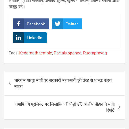
सेमवाल, प्रदीप सेमवाल, अरविंद शुक्ला, कुलदीप धर्म्वाण, देवानंद गैरोला आदि
मौजूद रहे।
Facebook
Twitter
LinkedIn
Tags:
Kedarnath temple
,
Portals opened
,
Rudraprayag
Post
चारधाम यात्रा मार्गों पर सरकारी व्यवस्थायें पूरी तरह से ध्वस्त: करन
navigation
माहरा
नमामि गंगे प्रोजेक्ट पर जिलाधिकारी पौड़ी डॉ0 आशीष चौहान ने मांगी
रिपोर्ट