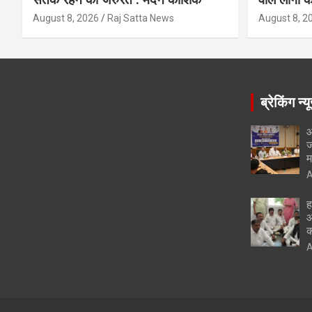
August 8, 2026
Raj Satta News
August 8, 2
ब्रेकिंग न्य
आ
ज
म
A
ह
आ
क
A