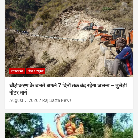
उत्तराखंड
रोड / सड़क
चौड़ीकरण के चलते अगले 7 दिनों तक बंद रहेगा जलना – तुलेड़ी
मोटर मार्ग
August 7, 2026
Raj Satta News