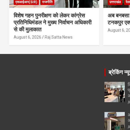
एसआईआर(SIR)
राजनीति
उत्तराखंड
रेलव
विशेष गहन पुनरीक्षण को लेकर कांग्रेस
अब बनबसा स
प्रतिनिधिमंडल ने मुख्य निर्वाचन अधिकारी
टनकपुर एक्
से की मुलाकात
August 6, 2
August 6, 2026
Raj Satta News
ब्रेकिंग न्य
व
प
अ
A
अ
अ
A