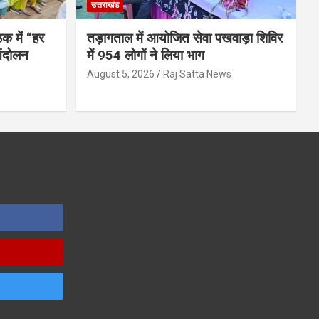
उत्तराखंड
क में “हर
तड़ागताल में आयोजित सेवा पखवाड़ा शिविर
ंदोलन
में 954 लोगों ने लिया भाग
August 5, 2026
Raj Satta News
s