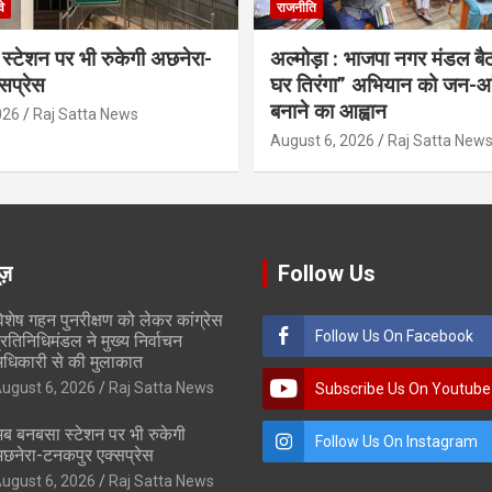
े
राजनीति
्टेशन पर भी रुकेगी अछनेरा-
अल्मोड़ा : भाजपा नगर मंडल बैठ
सप्रेस
घर तिरंगा” अभियान को जन-आ
बनाने का आह्वान
026
Raj Satta News
August 6, 2026
Raj Satta New
ूज़
Follow Us
िशेष गहन पुनरीक्षण को लेकर कांग्रेस
Follow Us On Facebook
्रतिनिधिमंडल ने मुख्य निर्वाचन
धिकारी से की मुलाकात
ugust 6, 2026
Raj Satta News
Subscribe Us On Youtube
ब बनबसा स्टेशन पर भी रुकेगी
Follow Us On Instagram
छनेरा-टनकपुर एक्सप्रेस
ugust 6, 2026
Raj Satta News