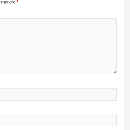
re marked
*