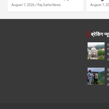
August 7, 2026
Raj Satta News
August 7, 2
ब्रेकिंग न्य
ध
ग
क
A
द
स
म
A