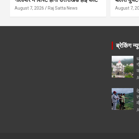
August 7, 2026
Raj Satta News
August 7, 2
ब्रेकिंग न्य
ध
ग
क
A
द
स
म
A