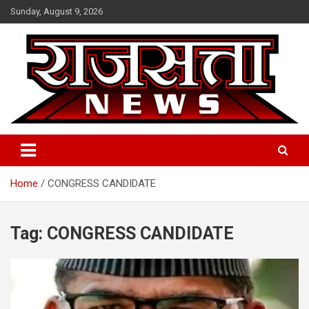
Skip
Sunday, August 9, 2026
to
content
Raj Satta News
Home
CONGRESS CANDIDATE
Tag:
CONGRESS CANDIDATE