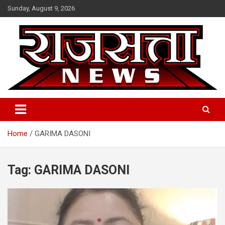
Skip
Sunday, August 9, 2026
to
content
Raj Satta News
Home
GARIMA DASONI
Tag:
GARIMA DASONI