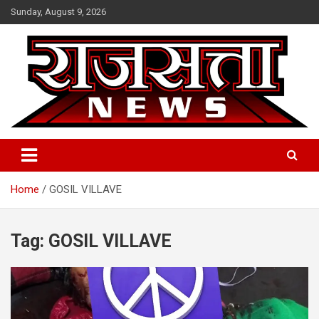
Skip
Sunday, August 9, 2026
to
content
Raj Satta News
Home
GOSIL VILLAVE
Tag:
GOSIL VILLAVE