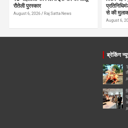
रौतेली पुरस्कार
प्रतिनिधिमं
से की मुला
August 6, 2026
Raj Satta News
August 6, 2
ब्रेकिंग न्य
1
त
A
व
प
अ
A