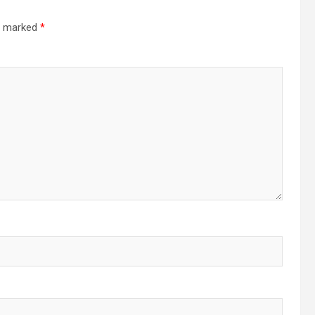
re marked
*