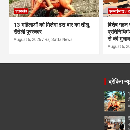
उत्तराखंड
एसआईआर(SIR
13 महिलाओं को मिलेगा इस बार का तीलू
विशेष गहन प
रौतेली पुरस्कार
प्रतिनिधिमं
से की मुला
August 6, 2026
Raj Satta News
August 6, 2
ब्रेकिंग न्य
1
त
A
व
प
अ