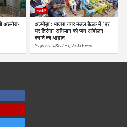
राजनीति
गी अछनेरा-
अल्मोड़ा : भाजपा नगर मंडल बैठक में “हर
घर तिरंगा” अभियान को जन-आंदोलन
बनाने का आह्वान
s
August 6, 2026
Raj Satta News