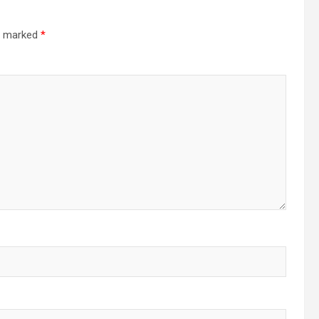
re marked
*