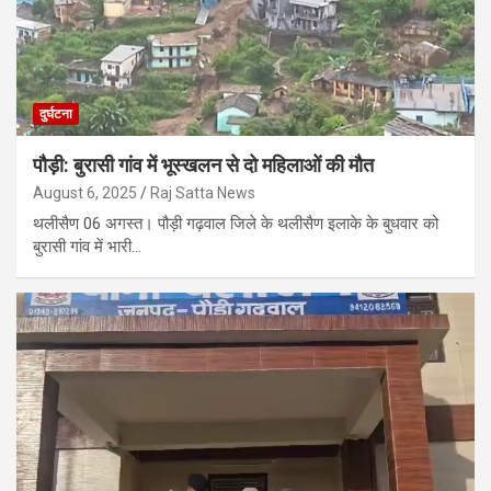
दुर्घटना
पौड़ी: बुरासी गांव में भूस्खलन से दो महिलाओं की मौत
August 6, 2025
Raj Satta News
थलीसैण 06 अगस्त। पौड़ी गढ़वाल जिले के थलीसैण इलाके के बुधवार को
बुरासी गांव में भारी…