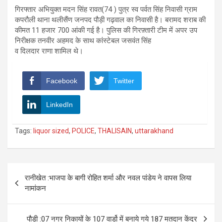
गिरफ्तार अभियुक्त मदन सिंह रावत(74 ) पुत्र स्व पर्वत सिंह निवासी ग्राम
कपरौली थाना थलीसैंण जनपद पौड़ी गढ़वाल का निवासी है। बरामद शराब की
कीमत 11 हजार 700 आंकी गई है। पुलिस की गिरफ़्तारी टीम में अपर उप
निरीक्षक तनवीर अहमद के साथ कांस्टेबल जसवंत सिंह
व दिलदार राणा शामिल थे।
Facebook
Twitter
LinkedIn
Tags:
liquor sized
,
POLICE
,
THALISAIN
,
uttarakhand
Post
रानीखेत :भाजपा के बागी रोहित शर्मा और नवल पांडेय ने वापस लिया
navigation
नामांकन
पौड़ी :07 नगर निकायों के 107 वार्डो में बनाये गये 187 मतदान केंद्र