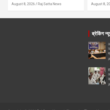
August 8, 2026
Raj Satta News
August 8, 2
ब्रेकिंग न्य
आ
ज
म
A
ह
आ
क
A