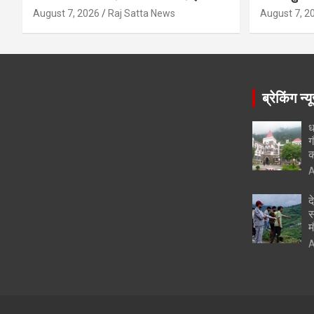
August 7, 2026
Raj Satta News
August 7, 2
ब्रेकिंग न्य
ध
ग
क
A
द
स
म
A