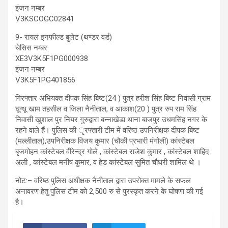
इंजन नम्बर
V3KSCOGC02841
9- रायल इनफील्ड बुलेट (थण्डर वर्ड)
चेसिस नम्बर
XE3V3K5F1PG000938
इंजन नम्बर
V3K5F1PG401856
गिरफ्तार अभियक्त दीपक सिंह बिष्ट(24 ) पुत्र हरीश सिंह बिष्ट निवासी ग्राम
घूग्धू खाम तहसील व जिला नैनीताल, व आकाश(20 ) पुत्र रुप राम सिंह
निवासी खुशाल पुर नियर गुरुद्वारा बन्नाखेडा थाना बाजपुर उधमसिंह नगर के
रहने वाले हैं। पुलिस की ृरफ्तारी टीम में वरिष्ठ उपनिरीक्षक दीपक बिष्ट
(मल्लीताल),उपनिरीक्षक विजय कुमार (चौकी प्रभारी मंगोली) कांस्टेबल
बृजमोहन कांस्टेबल वीरेन्द्र गोले , कांस्टेबल राजेश कुमार , कांस्टेबल शाहिद
अली , कांस्टेबल मनीष कुमार, व हेड कांस्टेबल सुमित चौधरी शामिल थे ।
नोट:– वरिष्ठ पुलिस अधीक्षक नैनीताल द्वारा उपरोक्त मामले के सफल
अनावरण हेतु पुलिस टीम को 2,500 रु से पुरस्कृत करने के घोषणा की गई
है।